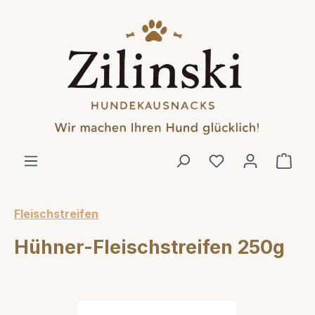
alt springen
Ware
Fleischstreifen
Hühner-Fleischstreifen 250g
Bildergalerie überspringen