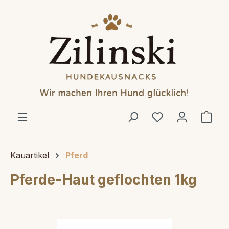
alt springen
Ware
Kauartikel
Pferd
Pferde-Haut geflochten 1kg
Bildergalerie überspringen