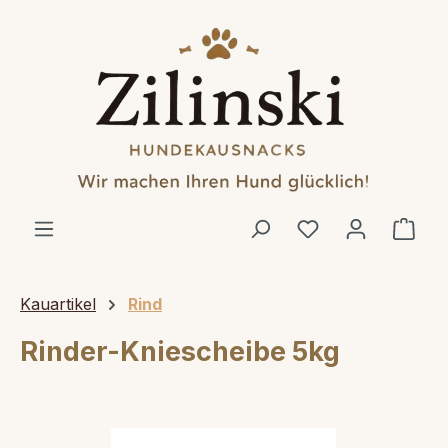
alt springen
Ware
Kauartikel
Rind
Rinder-Kniescheibe 5kg
Bildergalerie überspringen