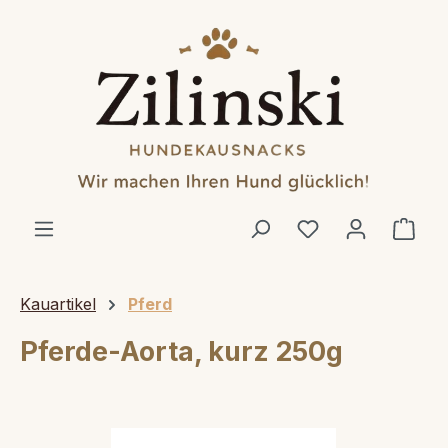
alt springen
Ware
Kauartikel
Pferd
Pferde-Aorta, kurz 250g
Bildergalerie überspringen