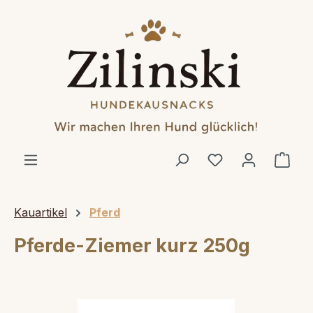
alt springen
Ware
Kauartikel
Pferd
Pferde-Ziemer kurz 250g
Bildergalerie überspringen