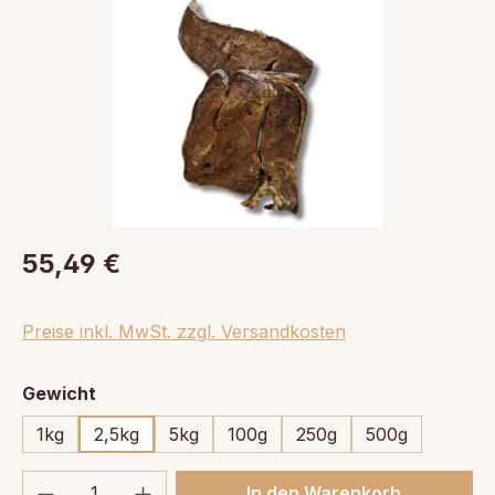
55,49 €
Preise inkl. MwSt. zzgl. Versandkosten
auswählen
Gewicht
1kg
2,5kg
5kg
100g
250g
500g
Produkt Anzahl: Gib den gewünschten We
In den Warenkorb