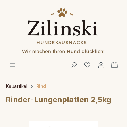
alt springen
Ware
Kauartikel
Rind
Rinder-Lungenplatten 2,5kg
Bildergalerie überspringen