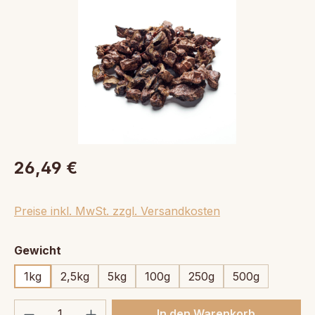
26,49 €
Preise inkl. MwSt. zzgl. Versandkosten
auswählen
Gewicht
1kg
2,5kg
5kg
100g
250g
500g
Produkt Anzahl: Gib den gewünschten We
In den Warenkorb