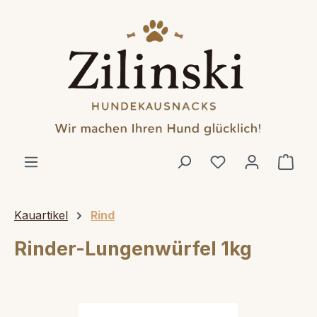
alt springen
Ware
Kauartikel
Rind
Rinder-Lungenwürfel 1kg
Bildergalerie überspringen